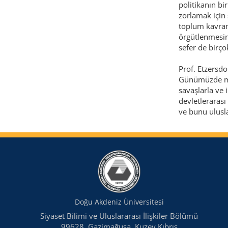
politikanın bi
zorlamak için 
toplum kavraml
örgütlenmesin
sefer de birçok
Prof. Etzersd
Günümüzde mül
savaşlarla ve 
devletleraras
ve bunu ulusla
Doğu Akdeniz Üniversitesi
Siyaset Bilimi ve Uluslararası İlişkiler Bölümü
99628, Gazimağusa, Kuzey Kıbrıs