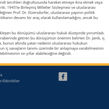
 kendi tercihleri doğrultusunda hareket etmeye ikna etmek veya
rtti. 1945’te Birleşmiş Milletler Sözleşmesi ve uluslararası
eğinen Prof. Dr. Etzersdorfer, uluslararası yapının politik
tikanın devamı bir araç olarak kullanılamadığını, ancak bu
rçekleşen bu dönüşümü uluslararası hukuk düzeyinde yorumladı.
eraberinde getiren bu dönüşümün önemini belirten Dr. Janik, iç
una, bunun altında yatan nedenin uluslararası hukukun
un iç savaşların tanımı üzerinde bir anlaşmaya varabilmesinin
ebilmesinin on yıllar alabileceğine değindi.
fa
/Etkinlikler