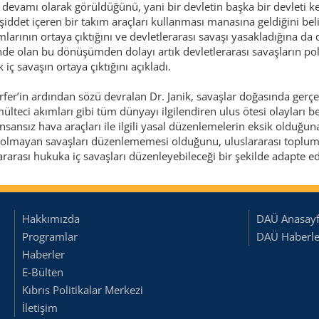
r devamı olarak görüldüğünü, yani bir devletin başka bir devleti
şiddet içeren bir takım araçları kullanması manasına geldiğini beli
arının ortaya çıktığını ve devletlerarası savaşı yasakladığına da d
de olan bu dönüşümden dolayı artık devletlerarası savaşların poli
 iç savaşın ortaya çıktığını açıkladı.
orfer’in ardından sözü devralan Dr. Janik, savaşlar doğasında ge
teci akımları gibi tüm dünyayı ilgilendiren ulus ötesi olayları b
insansız hava araçları ile ilgili yasal düzenlemelerin eksik olduğ
ı olmayan savaşları düzenlememesi olduğunu, uluslararası toplum
rarası hukuka iç savaşları düzenleyebileceği bir şekilde adapte ed
Hakkımızda
DAÜ Anasay
Programlar
DAÜ Haberler
Haberler
E-Bülten
Kıbrıs Politikalar Merkezi
İletişim