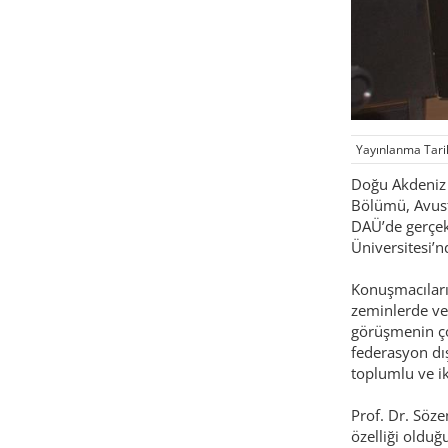
Yayınlanma Tari
Doğu Akdeniz Ü
Bölümü, Avustu
DAÜ’de gerçek
Üniversitesi’n
Konuşmacıları 
zeminlerde ve 
görüşmenin ço
federasyon dış
toplumlu ve ik
Prof. Dr. Söze
özelliği olduğ