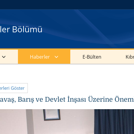
kiler Bölümü
Haberler
E-Bülten
Kıb
leri Göster
avaş, Barış ve Devlet İnşası Üzerine Önem