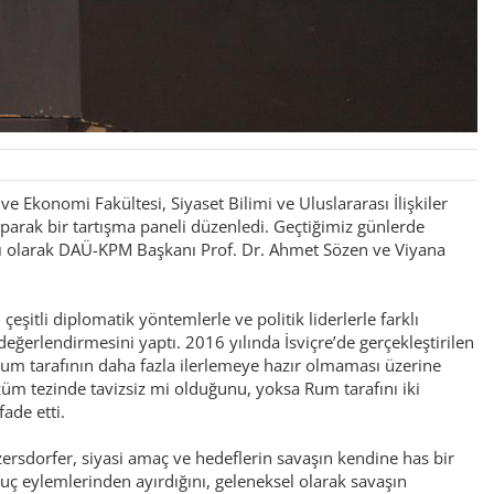
 Ekonomi Fakültesi, Siyaset Bilimi ve Uluslararası İlişkiler
aparak bir tartışma paneli düzenledi. Geçtiğimiz günlerde
acı olarak DAÜ-KPM Başkanı Prof. Dr. Ahmet Sözen ve Viyana
eşitli diplomatik yöntemlerle ve politik liderlerle farklı
değerlendirmesini yaptı. 2016 yılında İsviçre’de gerçekleştirilen
um tarafının daha fazla ilerlemeye hazır olmaması üzerine
züm tezinde tavizsiz mi olduğunu, yoksa Rum tarafını iki
ade etti.
ersdorfer, siyasi amaç ve hedeflerin savaşın kendine has bir
suç eylemlerinden ayırdığını, geleneksel olarak savaşın