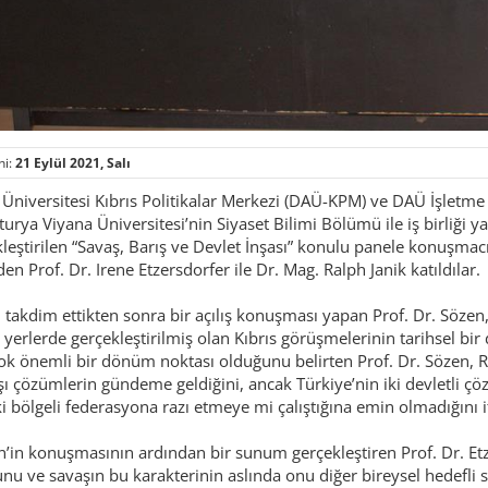
hi:
21 Eylül 2021, Salı
niversitesi Kıbrıs Politikalar Merkezi (DAÜ-KPM) ve DAÜ İşletme ve
rya Viyana Üniversitesi’nin Siyaset Bilimi Bölümü ile iş birliği y
leştirilen “Savaş, Barış ve Devlet İnşası” konulu panele konuşm
den Prof. Dr. Irene Etzersdorfer ile Dr. Mag. Ralph Janik katıldılar.
takdim ettikten sonra bir açılış konuşması yapan Prof. Dr. Sözen, ç
yerlerde gerçekleştirilmiş olan Kıbrıs görüşmelerinin tarihsel bir 
k önemli bir dönüm noktası olduğunu belirten Prof. Dr. Sözen, R
ı çözümlerin gündeme geldiğini, ancak Türkiye’nin iki devletli çö
i bölgeli federasyona razı etmeye mi çalıştığına emin olmadığını if
n’in konuşmasının ardından bir sunum gerçekleştiren Prof. Dr. Etz
unu ve savaşın bu karakterinin aslında onu diğer bireysel hedefli 